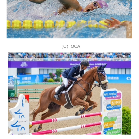
（C）OCA