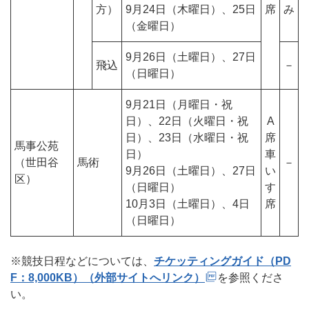
方）
9月24日（木曜日）、25日
席
み
（金曜日）
9月26日（土曜日）、27日
飛込
－
（日曜日）
9月21日（月曜日・祝
日）、22日（火曜日・祝
A
日）、23日（水曜日・祝
席
馬事公苑
日）
車
（世田谷
馬術
－
9月26日（土曜日）、27日
い
区）
（日曜日）
す
10月3日（土曜日）、4日
席
（日曜日）
※競技日程などについては、
チケッティングガイド（PD
F：8,000KB）（外部サイトへリンク）
を参照くださ
い。