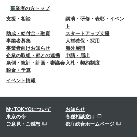
事業者の方トップ
支援・相談
講演・研修・表彰・イベン
ト
助成・給付金・融資
スタートアップ支援
事業者募集
人材確保・採用
事業者向けお知らせ
海外展開
企業の取組・都との連携
申請・届出
条例・統計・計画・審議会
入札・契約制度
税金・予算
イベント情報
My TOKYOについて
お知らせ
東京の今
各種相談窓口
ご意見・ご感想
都庁総合ホームページ