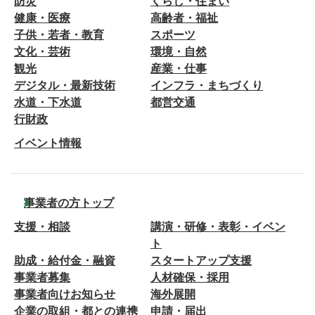
防災
くらし・住まい
健康・医療
高齢者・福祉
子供・若者・教育
スポーツ
文化・芸術
環境・自然
観光
産業・仕事
デジタル・最新技術
インフラ・まちづくり
水道・下水道
都営交通
行財政
イベント情報
事業者の方トップ
支援・相談
講演・研修・表彰・イベン
ト
助成・給付金・融資
スタートアップ支援
事業者募集
人材確保・採用
事業者向けお知らせ
海外展開
企業の取組・都との連携
申請・届出