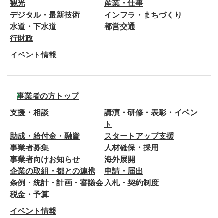
観光
産業・仕事
デジタル・最新技術
インフラ・まちづくり
水道・下水道
都営交通
行財政
イベント情報
事業者の方トップ
支援・相談
講演・研修・表彰・イベン
ト
助成・給付金・融資
スタートアップ支援
事業者募集
人材確保・採用
事業者向けお知らせ
海外展開
企業の取組・都との連携
申請・届出
条例・統計・計画・審議会
入札・契約制度
税金・予算
イベント情報