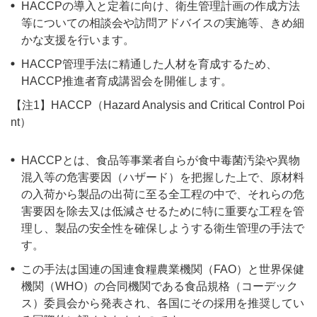
HACCPの導入と定着に向け、衛生管理計画の作成方法
等についての相談会や訪問アドバイスの実施等、きめ細
かな支援を行います。
HACCP管理手法に精通した人材を育成するため、
HACCP推進者育成講習会を開催します。
【注1】HACCP（Hazard Analysis and Critical Control Poi
nt）
HACCPとは、食品等事業者自らが食中毒菌汚染や異物
混入等の危害要因（ハザード）を把握した上で、原材料
の入荷から製品の出荷に至る全工程の中で、それらの危
害要因を除去又は低減させるために特に重要な工程を管
理し、製品の安全性を確保しようする衛生管理の手法で
す。
この手法は国連の国連食糧農業機関（FAO）と世界保健
機関（WHO）の合同機関である食品規格（コーデック
ス）委員会から発表され、各国にその採用を推奨してい