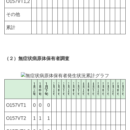
O157VT1,2
その他
累計
（２）無症状病原体保有者調査
O157VT1
0
0
0
O157VT2
1
1
1