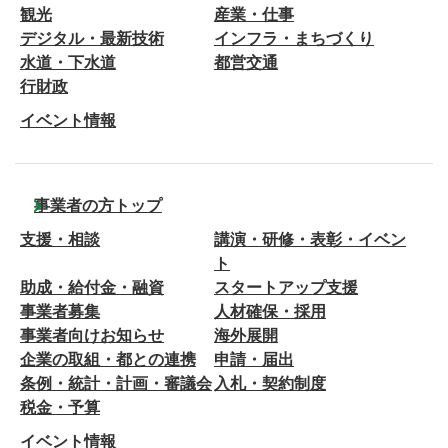
観光
産業・仕事
デジタル・最新技術
インフラ・まちづくり
水道・下水道
都営交通
行財政
イベント情報
事業者の方トップ
支援・相談
講演・研修・表彰・イベン
ト
助成・給付金・融資
スタートアップ支援
事業者募集
人材確保・採用
事業者向けお知らせ
海外展開
企業の取組・都との連携
申請・届出
条例・統計・計画・審議会
入札・契約制度
税金・予算
イベント情報