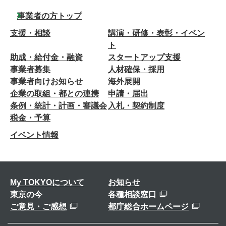
事業者の方トップ
支援・相談
講演・研修・表彰・イベン
ト
助成・給付金・融資
スタートアップ支援
事業者募集
人材確保・採用
事業者向けお知らせ
海外展開
企業の取組・都との連携
申請・届出
条例・統計・計画・審議会
入札・契約制度
税金・予算
イベント情報
My TOKYOについて
お知らせ
東京の今
各種相談窓口
ご意見・ご感想
都庁総合ホームページ