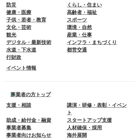
防災
くらし・住まい
健康・医療
高齢者・福祉
子供・若者・教育
スポーツ
文化・芸術
環境・自然
観光
産業・仕事
デジタル・最新技術
インフラ・まちづくり
水道・下水道
都営交通
行財政
イベント情報
事業者の方トップ
支援・相談
講演・研修・表彰・イベン
ト
助成・給付金・融資
スタートアップ支援
事業者募集
人材確保・採用
事業者向けお知らせ
海外展開