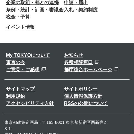
企業の取組・都との連携
申請・届出
条例・統計・計画・審議会
入札・契約制度
税金・予算
イベント情報
My TOKYOについて
お知らせ
東京の今
各種相談窓口
ご意見・ご感想
都庁総合ホームページ
サイトマップ
サイトポリシー
利用規約
個人情報保護方針
アクセシビリティ方針
RSSの公開について
東京都政策企画局：〒163-8001 東京都新宿区西新宿2-
8-1