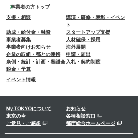
事業者の方トップ
支援・相談
講演・研修・表彰・イベン
ト
助成・給付金・融資
スタートアップ支援
事業者募集
人材確保・採用
事業者向けお知らせ
海外展開
企業の取組・都との連携
申請・届出
条例・統計・計画・審議会
入札・契約制度
税金・予算
イベント情報
My TOKYOについて
お知らせ
東京の今
各種相談窓口
ご意見・ご感想
都庁総合ホームページ