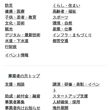
防災
くらし・住まい
健康・医療
高齢者・福祉
子供・若者・教育
スポーツ
文化・芸術
環境・自然
観光
産業・仕事
デジタル・最新技術
インフラ・まちづくり
水道・下水道
都営交通
行財政
イベント情報
事業者の方トップ
支援・相談
講演・研修・表彰・イベン
ト
助成・給付金・融資
スタートアップ支援
事業者募集
人材確保・採用
事業者向けお知らせ
海外展開