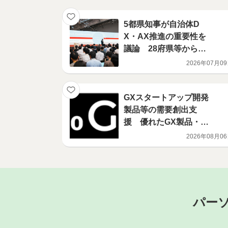
5都県知事が自治体D
X・AX推進の重要性を
議論 28府県等から11
1名が参加しました
2026年07月0
GXスタートアップ開発
製品等の需要創出支
援 優れたGX製品・技
術等を保有するスター
2026年08月0
トアップ等とそれを活
用したい事業会社との
マッチングを支援しま
す
パー