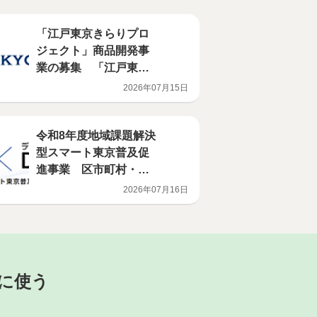
「江戸東京きらりプロ
ジェクト」商品開発事
業の募集 「江戸東京
きらり」ブランドを代
2026年07月15日
表する商品の開発を行
う意欲ある事業者を募
集します！
令和8年度地域課題解決
型スマート東京普及促
進事業 区市町村・大
学・民間企業等のマッ
2026年07月16日
チング支援の受付を開
始します
に使う