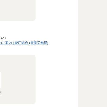
さい）
内 | 都庁総合 (産業労働局)
望