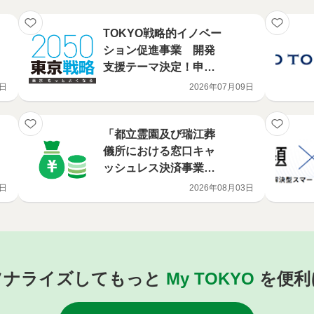
TOKYO戦略的イノベー
ション促進事業 開発
支援テーマ決定！申請
エントリー受付開始！
9日
2026年07月09日
「都立霊園及び瑞江葬
儀所における窓口キャ
ッシュレス決済事業」
に係る事業者の公募に
6日
2026年08月03日
ついて
ソナライズしてもっと
My TOKYO
を便利