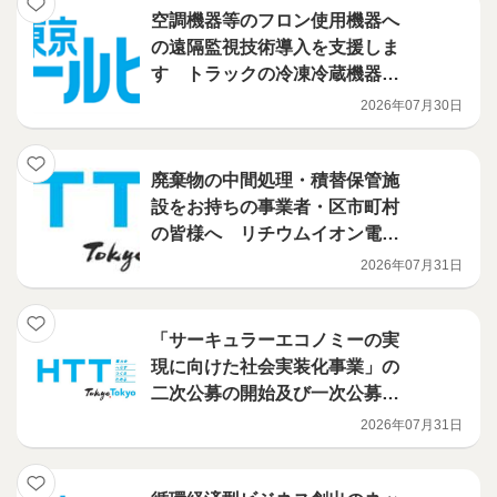
空調機器等のフロン使用機器へ
の遠隔監視技術導入を支援しま
す トラックの冷凍冷蔵機器に
導入される技術を補助対象に追
2026年07月30日
加しました！ フロン漏えい防
止のための遠隔監視技術活用促
進事業
廃棄物の中間処理・積替保管施
設をお持ちの事業者・区市町村
の皆様へ リチウムイオン電池
火災対策を、都が支援します
2026年07月31日
（電池検知機・火災検知機等の
導入補助事業）
「サーキュラーエコノミーの実
現に向けた社会実装化事業」の
二次公募の開始及び一次公募の
選定結果について
2026年07月31日