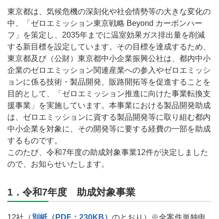
東京都は、気候危機の深刻化や社会情勢等の大きな変化の
中、「ゼロエミッション東京戦略 Beyond カーボンハー
フ」を策定し、2035年までに温室効果ガス排出量を削減
する新目標を設定しています。その目標を達成するため、
東京都及び（公財）東京都中小企業振興公社は、都内中小
企業のゼロエミッション関連産業への参入やゼロエミッシ
ョンに係る技術・製品開発、販路開拓等を促進することを
目的として、「ゼロエミッション推進に向けた事業転換支
援事業」を実施しています。本事業における製品開発助成
は、ゼロエミッションに資する製品開発等に取り組む都内
中小企業を対象に、その開発等に要する経費の一部を助成
するものです。
このたび、令和7年度の助成対象事業12件が決定しました
ので、お知らせいたします。
1．令和7年度 助成対象事業
12社（
別紙（PDF：230KB）
のとおり）※全案件単独申