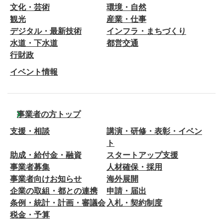
文化・芸術
環境・自然
観光
産業・仕事
デジタル・最新技術
インフラ・まちづくり
水道・下水道
都営交通
行財政
イベント情報
事業者の方トップ
支援・相談
講演・研修・表彰・イベン
ト
助成・給付金・融資
スタートアップ支援
事業者募集
人材確保・採用
事業者向けお知らせ
海外展開
企業の取組・都との連携
申請・届出
条例・統計・計画・審議会
入札・契約制度
税金・予算