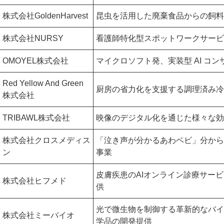
株式会社GoldenHarvest
昆虫を活用した廃棄食品からの飼料
株式会社NURSY
看護師特化型スポットワークサービ
OMOYEL株式会社
マイクロソフト発、実装型 AI コ
Red Yellow And Green
厨房の省力化を支援する調理済み冷
株式会社
TRIBAWL株式会社
映像のデジタル化を通じた様々な効
株式会社クロスメディス
「泣き声が分かるあわベビ」分から
ン
事業
皮膚疾患のAIオンライン診療サー
株式会社ヒフメド
供
光で微生物を制御する革新的なバイ
株式会社ミーバイオ
学品の開発提供