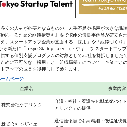
は多くの人材が必要となるものの、人手不足や採用が大きな課
が適応するための組織構築も肝要で取組の優良事例等が確立さ
まえ、スタートアップ企業が直面する「採用」や「組織づくり
たに「Tokyo Startup Talent（トウキョウ スタート
供する個別支援プログラムの対象として21社を採択しました
るために不可欠な「採用」と「組織構築」について、企業ごと
ートアップの成長を後押しして参ります。
 事業ホームページ
企業名
事業内容
介護・福祉・看護特化型単発バイト
株式会社ケアリンク
アリンク」の提供
通信難環境でも高精細・低遅延映像
株式会社ジザイエ