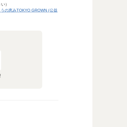
さい）
恵みTOKYO GROWN (公益
望