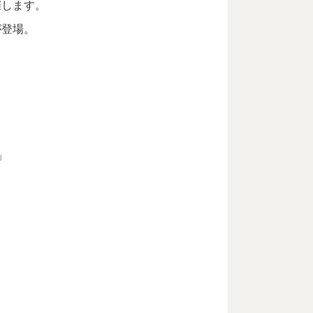
催します。
が登場。
」