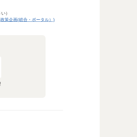
さい）
(政策企画(総合・ポータル）)
望