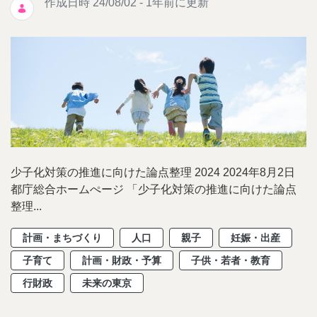
作成日時 24/08/02 - 1年前に更新
少子化対策の推進に向けた論点整理 2024 2024年8月2日
都庁総合ホームぺージ 「少子化対策の推進に向けた論点
整理...
計画・まちづくり
人口
親子
妊娠・出産
子育て
計画・財政・予算
子供・若者・教育
行財政
未来の東京