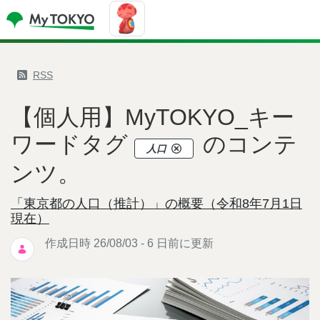
RSS
【個人用】MyTOKYO_キー
ワードタグ
のコンテ
人口
ンツ。
「東京都の人口（推計）」の概要（令和8年7月1日
現在）
作成日時 26/08/03 - 6 日前に更新