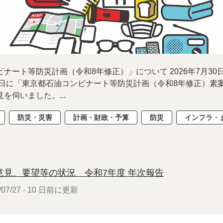
ナート等防災計画（令和8年修正）」について 2026年7月30日
19日に「東京都石油コンビナート等防災計画（令和8年修正）素
を伺いました。...
防災・災害
計画・財政・予算
防災
インフラ・
意見、要望等の状況 令和7年度 年次報告
07/27 - 10 日前に更新