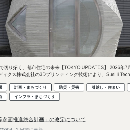
切り拓く、都市住宅の未来【TOKYO UPDATES】 2026年7月3
ンディクス株式会社の3Dプリンティング技術により、SusHi Tech..
園
計画・まちづくり
防災・災害
引越し・住まい
術
インフラ・まちづくり
等参画推進総合計画」の改定について
08/04 - 2 日前に更新