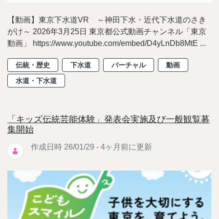
【動画】東京下水道VR ～神田下水・近代下水道のさき
がけ～ 2026年3月25日 東京都公式動画チャンネル「東京
動画」 https://www.youtube.com/embed/D4yLnDb8MtE ...
伝統・歴史
下水道
バーチャル
動画
水道・下水道
「キッズ伝統芸能体験」発表会実施及び一般観覧募
集開始
作成日時 26/01/29 - 4ヶ月前に更新