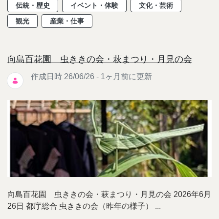
伝統・歴史
イベント・体験
文化・芸術
観光
産業・仕事
向島百花園 虫ききの会・萩まつり・月見の会
作成日時 26/06/26 - 1ヶ月前に更新
向島百花園 虫ききの会・萩まつり・月見の会 2026年6月
26日 都庁総合 虫ききの会（昨年の様子） ...