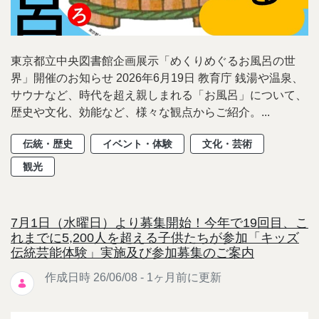
東京都立中央図書館企画展示「めくりめぐるお風呂の世
界」開催のお知らせ 2026年6月19日 教育庁 銭湯や温泉、
サウナなど、時代を超え親しまれる「お風呂」について、
歴史や文化、効能など、様々な観点からご紹介。...
伝統・歴史
イベント・体験
文化・芸術
観光
7月1日（水曜日）より募集開始！今年で19回目、こ
れまでに5,200人を超える子供たちが参加「キッズ
伝統芸能体験」実施及び参加募集のご案内
作成日時 26/06/08 - 1ヶ月前に更新