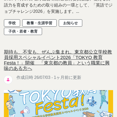
語力を育成するための取り組みの一環として、「英語でジ
ョブチャレンジ2026」を実施します。...
学校
教養・生涯学習
お知らせ
子供・若者・教育
期待も、不安も、ぜんぶ集まれ。東京都公立学校教
員採用スペシャルイベント2026「TOKYO 教育
Festa！」開催 「東京都の教員」という職業に興
味のある方へ
作成日時 26/07/03 - 1ヶ月前に更新