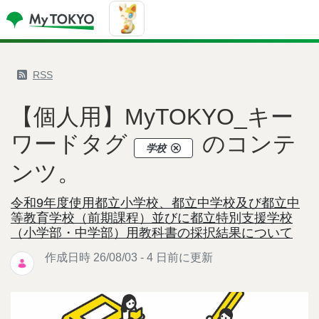
RSS
【個人用】MyTOKYO_キー
ワードタグ
のコンテ
学校
ンツ。
令和9年度使用都立小学校、都立中学校及び都立中
等教育学校（前期課程）並びに都立特別支援学校
（小学部・中学部）用教科書の採択結果について
作成日時 26/08/03 - 4 日前に更新