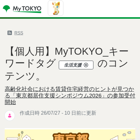
RSS
【個人用】MyTOKYO_キー
ワードタグ
のコン
生活支援
テンツ。
高齢化社会における賃貸住宅経営のヒントが見つか
る「東京都居住支援シンポジウム2026」の参加受付
開始
作成日時 26/07/27 - 10 日前に更新