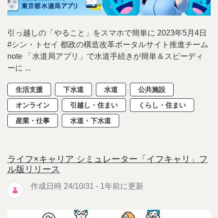
引っ越しの「やること」をスマホで簡単に 2023年5月4日
#シン・トセイ 都政の構造改革ポータルサイト推進チーム
note 「水道局アプリ」で水道手続きが簡単＆スピーディ
ーに ...
生活支援
下水道
水道
公共施設
オンライン
引越し・住まい
くらし・住まい
産業・仕事
水道・下水道
ライフ×キャリア シミュレーター「イフキャリ」フ
ル版リリース
作成日時 24/10/31 - 1年前に更新