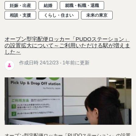
妊娠・出産
結婚
就職・転職・退職
相談・支援
くらし・住まい
未来の東京
オープン型宅配便ロッカー「PUDOステーション」
の設置拡大について～ご利用いただける駅が増えま
した～
作成日時 24/12/23 - 1年前に更新
オープン型宅配便ロッカー「PUDOステーション」の設置