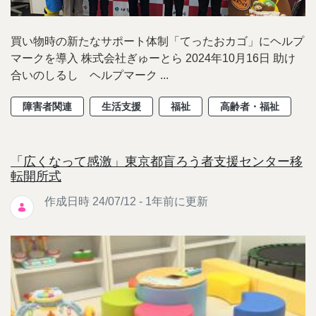
買い物時の新たなサポート体制「てったおカゴ」にヘルプ
マークを導入 株式会社ぎゅーとら 2024年10月16日 助け
合いのしるし ヘルプマーク ...
障害者関連
生活支援
福祉
高齢者・福祉
「広くなって感激」東京都盲ろう者支援センター移
転開所式
作成日時 24/07/12 - 1年前に更新