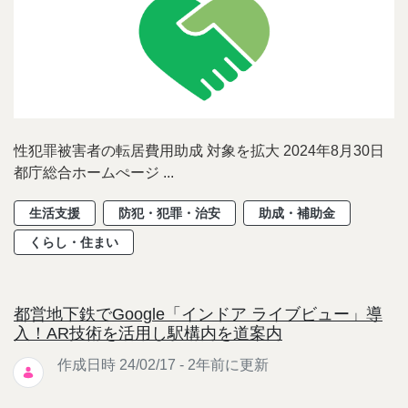
性犯罪被害者の転居費用助成 対象を拡大 2024年8月30日
都庁総合ホームぺージ ...
生活支援
防犯・犯罪・治安
助成・補助金
くらし・住まい
都営地下鉄でGoogle「インドア ライブビュー」導
入！AR技術を活用し駅構内を道案内
作成日時 24/02/17 - 2年前に更新