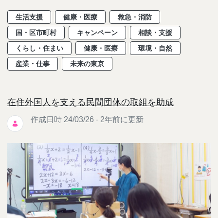
生活支援
健康・医療
救急・消防
国・区市町村
キャンペーン
相談・支援
くらし・住まい
健康・医療
環境・自然
産業・仕事
未来の東京
在住外国人を支える民間団体の取組を助成
作成日時 24/03/26 - 2年前に更新