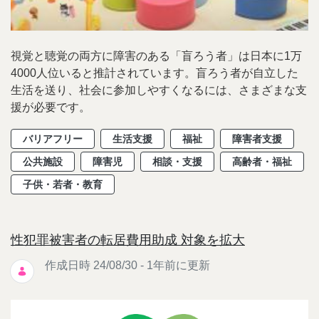
視覚と聴覚の両方に障害のある「盲ろう者」は日本に1万
4000人位いると推計されています。盲ろう者が自立した
生活を送り、社会に参加しやすくなるには、さまざまな支
援が必要です。
バリアフリー
生活支援
福祉
障害者支援
公共施設
障害児
相談・支援
高齢者・福祉
子供・若者・教育
性犯罪被害者の転居費用助成 対象を拡大
作成日時 24/08/30 - 1年前に更新